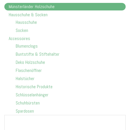
e
Münsterländer Holzschuhe
n
Hausschuhe & Socken
ü
u
Hausschuhe
m
Socken
s
c
Accessoires
h
Blumenclogs
a
Buntstifte & Stiftehalter
l
t
Deko Holzschuhe
e
Flaschenöffner
n
Halstücher
Historische Produkte
Schlüsselanhänger
Schuhbürsten
Spardosen