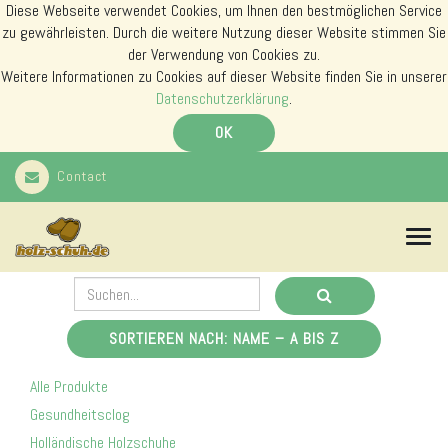
Diese Webseite verwendet Cookies, um Ihnen den bestmöglichen Service
zu gewährleisten. Durch die weitere Nutzung dieser Website stimmen Sie
der Verwendung von Cookies zu.
Weitere Informationen zu Cookies auf dieser Website finden Sie in unserer
Datenschutzerklärung
.
OK
Contact
N
a
v
i
g
a
SORTIEREN NACH: NAME – A BIS Z
t
i
Alle Produkte
o
n
Gesundheitsclog
s
Holländische Holzschuhe
m