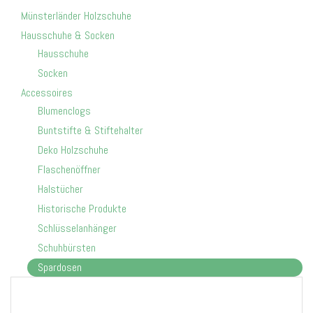
e
Münsterländer Holzschuhe
n
Hausschuhe & Socken
ü
u
Hausschuhe
m
Socken
s
c
Accessoires
h
Blumenclogs
a
Buntstifte & Stiftehalter
l
t
Deko Holzschuhe
e
Flaschenöffner
n
Halstücher
Historische Produkte
Schlüsselanhänger
Schuhbürsten
Spardosen