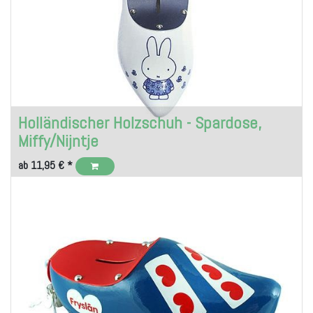
Holländischer Holzschuh - Spardose,
Miffy/Nijntje
ab
11,95
€
*