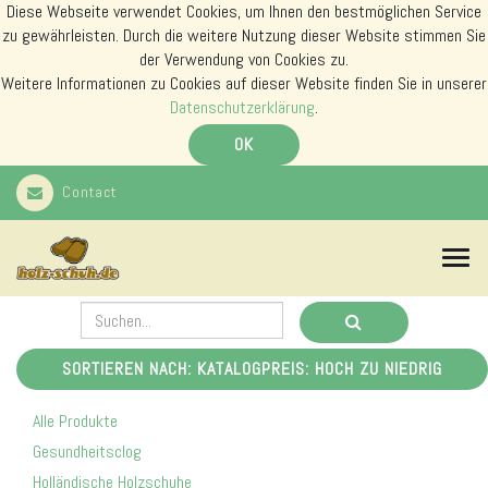
Diese Webseite verwendet Cookies, um Ihnen den bestmöglichen Service
zu gewährleisten. Durch die weitere Nutzung dieser Website stimmen Sie
der Verwendung von Cookies zu.
Weitere Informationen zu Cookies auf dieser Website finden Sie in unserer
Datenschutzerklärung
.
OK
Contact
N
a
v
i
g
a
SORTIEREN NACH: KATALOGPREIS: HOCH ZU NIEDRIG
t
i
Alle Produkte
o
n
Gesundheitsclog
s
Holländische Holzschuhe
m