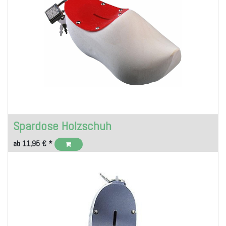
Spardose Holzschuh
ab
11,95
€
*