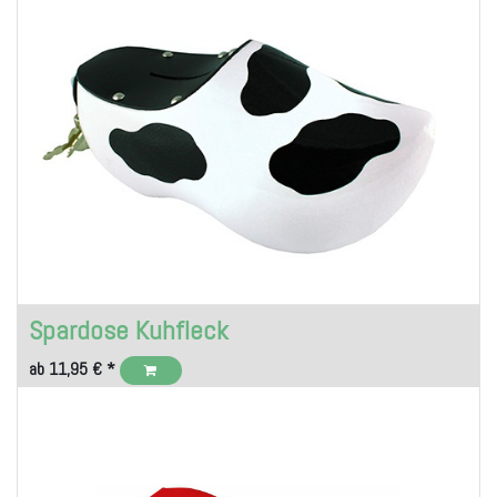
Spardose Kuhfleck
ab
11,95
€
*