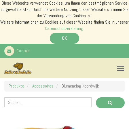
Diese Webseite verwendet Cookies, um Ihnen den bestmöglichen Service
zu gewährleisten. Durch die weitere Nutzung dieser Website stimmen Sie
der Verwendung von Cookies zu.
Weitere Informationen zu Cookies auf dieser Website finden Sie in unserer
Datenschutzerklärung
.
OK
Contact
N
a
v
i
Produkte
Accessoires
Blumenclog Noordwijk
g
a
t
i
o
n
s
m