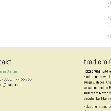
De
Or
Di
*i
takt
tradiero
eren Sie uns
Holzschuhe
gibt 
Niederlanden wohl 
0) 3831 – 44 55 756
ausgewähltes Ange
ce@tradiero.de
verschiedensten F
Außerdem bieten 
Geschenkartikel
s
Holzschuhe sind b