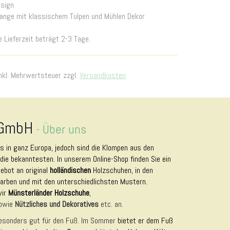
sign
ange mit klassischem Tulpen und Mühlen Dekor
e Lieferzeit beträgt 2-3 Tage.
nkl. Mehrwertsteuer zzgl.
Versandkosten
 GmbH
-
Über uns
es in ganz Europa, jedoch sind die Klompen aus den
die bekanntesten. In unserem Online-Shop finden Sie ein
bot an original
holländischen
Holzschuhen, in den
arben und mit den unterschiedlichsten Mustern.
wir
Münsterländer Holzschuhe
,
owie
Nützliches und Dekoratives
etc. an.
esonders gut für den Fuß. Im Sommer
bietet er dem Fuß