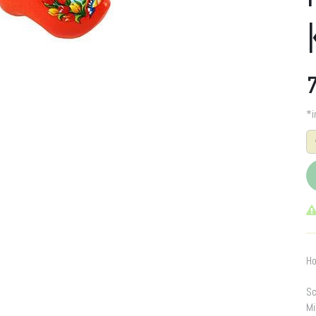
7
*i
Ho
Sc
Mi