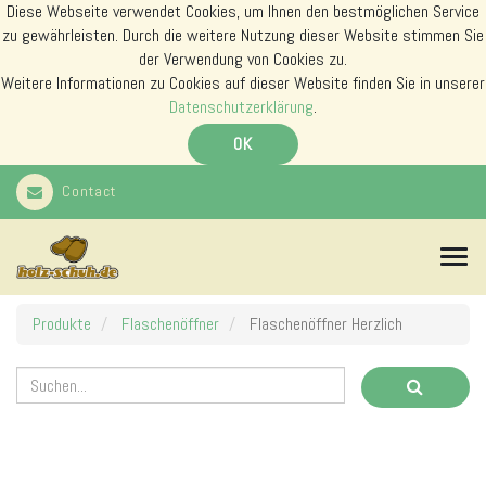
Diese Webseite verwendet Cookies, um Ihnen den bestmöglichen Service
zu gewährleisten. Durch die weitere Nutzung dieser Website stimmen Sie
der Verwendung von Cookies zu.
Weitere Informationen zu Cookies auf dieser Website finden Sie in unserer
Datenschutzerklärung
.
OK
Contact
N
a
v
i
Produkte
Flaschenöffner
Flaschenöffner Herzlich
g
a
t
i
o
n
s
m