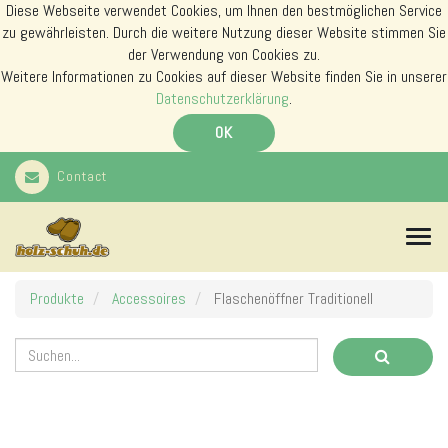
Diese Webseite verwendet Cookies, um Ihnen den bestmöglichen Service
zu gewährleisten. Durch die weitere Nutzung dieser Website stimmen Sie
der Verwendung von Cookies zu.
Weitere Informationen zu Cookies auf dieser Website finden Sie in unserer
Datenschutzerklärung
.
OK
Contact
N
a
v
i
Produkte
Accessoires
Flaschenöffner Traditionell
g
a
t
i
o
n
s
m