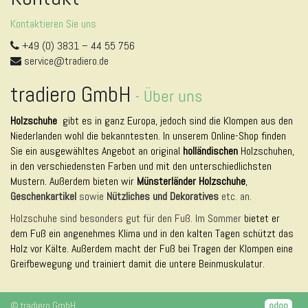
Kontaktieren Sie uns
+49 (0) 3831 – 44 55 756
service@tradiero.de
tradiero GmbH
-
Über uns
Holzschuhe
gibt es in ganz Europa, jedoch sind die Klompen aus den
Niederlanden wohl die bekanntesten. In unserem Online-Shop finden
Sie ein ausgewähltes Angebot an original
holländischen
Holzschuhen,
in den verschiedensten Farben und mit den unterschiedlichsten
Mustern. Außerdem bieten wir
Münsterländer Holzschuhe
,
Geschenkartikel
sowie
Nützliches und Dekoratives
etc. an.
Holzschuhe sind besonders gut für den Fuß. Im Sommer
bietet er
dem Fuß ein angenehmes Klima und in den kalten Tagen schützt das
Holz vor Kälte. Außerdem macht der Fuß bei Tragen der Klompen eine
Greifbewegung und trainiert damit die untere Beinmuskulatur.
©
tradiero GmbH
odoo