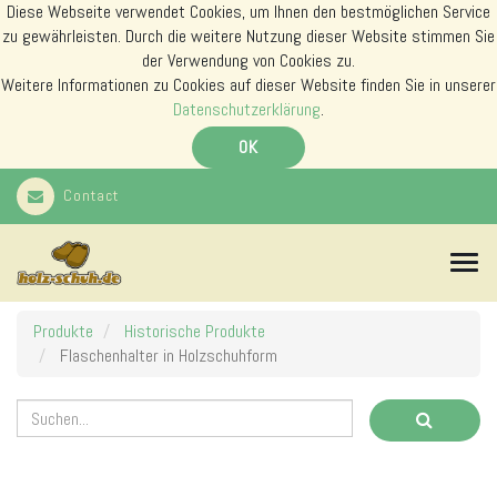
Diese Webseite verwendet Cookies, um Ihnen den bestmöglichen Service
zu gewährleisten. Durch die weitere Nutzung dieser Website stimmen Sie
der Verwendung von Cookies zu.
Weitere Informationen zu Cookies auf dieser Website finden Sie in unserer
Datenschutzerklärung
.
OK
Contact
N
a
v
i
Produkte
Historische Produkte
g
Flaschenhalter in Holzschuhform
a
t
i
o
n
s
m