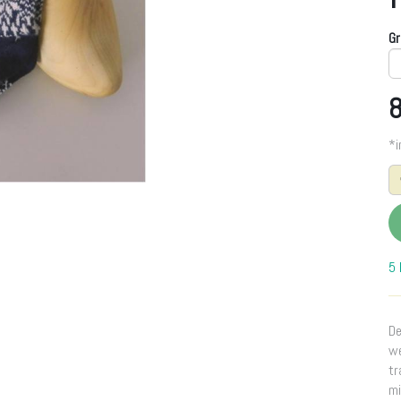
Gr
8
*i
5 
De
we
tr
mi