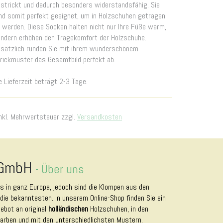
strickt und dadurch besonders widerstandsfähig. Sie
nd somit perfekt geeignet, um in Holzschuhen getragen
 werden. Diese Socken halten nicht nur Ihre Füße warm,
ndern erhöhen den Tragekomfort der Holzschuhe.
sätzlich runden Sie mit ihrem wunderschönem
rickmuster das Gesamtbild perfekt ab.
e Lieferzeit beträgt 2-3 Tage.
nkl. Mehrwertsteuer zzgl.
Versandkosten
 GmbH
-
Über uns
es in ganz Europa, jedoch sind die Klompen aus den
die bekanntesten. In unserem Online-Shop finden Sie ein
bot an original
holländischen
Holzschuhen, in den
arben und mit den unterschiedlichsten Mustern.