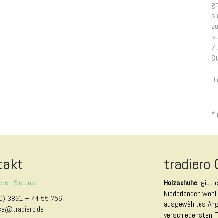
ge
si
zu
so
Zu
St
Di
*i
takt
tradiero
eren Sie uns
Holzschuhe
gibt 
Niederlanden wohl 
0) 3831 – 44 55 756
ausgewähltes Ange
ce@tradiero.de
verschiedensten F