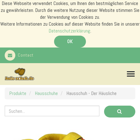
Diese Webseite verwendet Cookies, um Ihnen den bestmöglichen Service
zu gewährleisten. Durch die weitere Nutzung dieser Website stimmen Sie
der Verwendung von Cookies zu.
Weitere Informationen zu Cookies auf dieser Website finden Sie in unserer
Datenschutzerklärung
.
OK
Contact
N
a
v
i
Produkte
Hausschuhe
Hausschuh - Der Häusliche
g
a
t
i
o
n
s
m