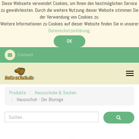
Diese Webseite verwendet Cookies, um Ihnen den bestmöglichen Service
zu gewährleisten. Durch die weitere Nutzung dieser Website stimmen Sie
der Verwendung von Cookies zu.
Weitere Informationen zu Cookies auf dieser Website finden Sie in unserer
Datenschutzerklärung
.
OK
Contact
N
a
v
i
Produkte
Hausschuhe & Socken
g
Hausschuh - Der Blumige
a
t
i
o
n
s
m