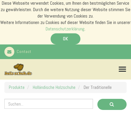
Diese Webseite verwendet Cookies, um Ihnen den bestmöglichen Service
zu gewährleisten. Durch die weitere Nutzung dieser Website stimmen Sie
der Verwendung von Cookies zu.
Weitere Informationen zu Cookies auf dieser Website finden Sie in unserer
Datenschutzerklärung
.
OK
Contact
N
a
v
i
Produkte
Holländische Holzschuhe
Der Traditionelle
g
a
t
i
o
n
s
m