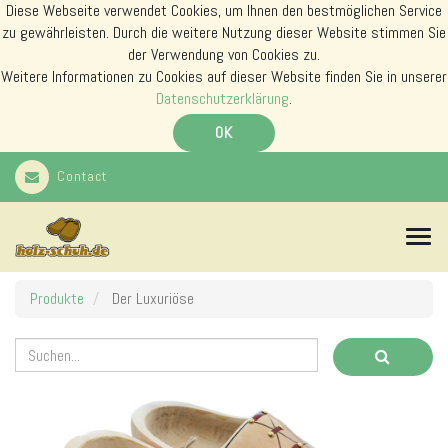
Diese Webseite verwendet Cookies, um Ihnen den bestmöglichen Service
zu gewährleisten. Durch die weitere Nutzung dieser Website stimmen Sie
der Verwendung von Cookies zu.
Weitere Informationen zu Cookies auf dieser Website finden Sie in unserer
Datenschutzerklärung
.
OK
Contact
N
a
v
i
Produkte
Der Luxuriöse
g
a
t
i
o
n
s
m