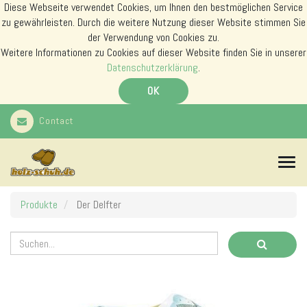
Diese Webseite verwendet Cookies, um Ihnen den bestmöglichen Service
zu gewährleisten. Durch die weitere Nutzung dieser Website stimmen Sie
der Verwendung von Cookies zu.
Weitere Informationen zu Cookies auf dieser Website finden Sie in unserer
Datenschutzerklärung
.
OK
Contact
N
a
v
i
Produkte
Der Delfter
g
a
t
i
o
n
s
m