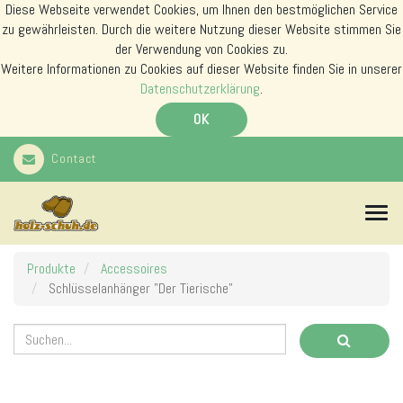
Diese Webseite verwendet Cookies, um Ihnen den bestmöglichen Service
zu gewährleisten. Durch die weitere Nutzung dieser Website stimmen Sie
der Verwendung von Cookies zu.
Weitere Informationen zu Cookies auf dieser Website finden Sie in unserer
Datenschutzerklärung
.
OK
Contact
N
a
v
i
Produkte
Accessoires
g
Schlüsselanhänger "Der Tierische"
a
t
i
o
n
s
m