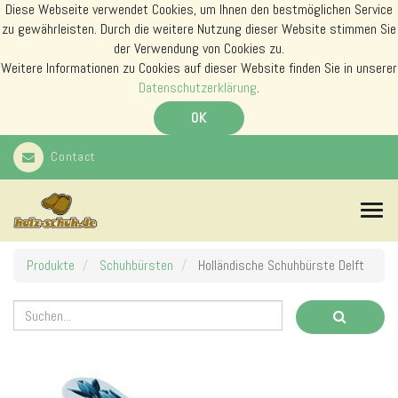
Diese Webseite verwendet Cookies, um Ihnen den bestmöglichen Service
zu gewährleisten. Durch die weitere Nutzung dieser Website stimmen Sie
der Verwendung von Cookies zu.
Weitere Informationen zu Cookies auf dieser Website finden Sie in unserer
Datenschutzerklärung
.
OK
Contact
N
a
v
i
Produkte
Schuhbürsten
Holländische Schuhbürste Delft
g
a
t
i
o
n
s
m