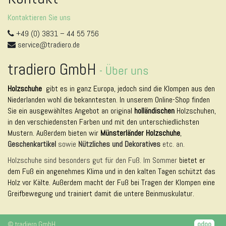
Kontaktieren Sie uns
+49 (0) 3831 – 44 55 756
service@tradiero.de
tradiero GmbH
-
Über uns
Holzschuhe
gibt es in ganz Europa, jedoch sind die Klompen aus den
Niederlanden wohl die bekanntesten. In unserem Online-Shop finden
Sie ein ausgewähltes Angebot an original
holländischen
Holzschuhen,
in den verschiedensten Farben und mit den unterschiedlichsten
Mustern. Außerdem bieten wir
Münsterländer Holzschuhe
,
Geschenkartikel
sowie
Nützliches und Dekoratives
etc. an.
Holzschuhe sind besonders gut für den Fuß. Im Sommer
bietet er
dem Fuß ein angenehmes Klima und in den kalten Tagen schützt das
Holz vor Kälte. Außerdem macht der Fuß bei Tragen der Klompen eine
Greifbewegung und trainiert damit die untere Beinmuskulatur.
©
tradiero GmbH
odoo