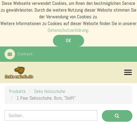
Diese Webseite verwendet Cookies, um Ihnen den bestmöglichen Service
zu gewährleisten. Durch die weitere Nutzung dieser Website stimmen Sie
der Verwendung von Cookies zu.
Weitere Informationen zu Cookies auf dieser Website finden Sie in unserer
Datenschutzerklärung
.
OK
Contact
N
a
v
i
Produkte
Deko Holzschuhe
g
1 Paar Dekoschuhe, 8cm, "Delft"
a
t
i
o
n
s
m