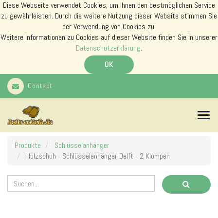
Diese Webseite verwendet Cookies, um Ihnen den bestmöglichen Service
zu gewährleisten. Durch die weitere Nutzung dieser Website stimmen Sie
der Verwendung von Cookies zu.
Weitere Informationen zu Cookies auf dieser Website finden Sie in unserer
Datenschutzerklärung
.
OK
Contact
N
a
v
i
Produkte
Schlüsselanhänger
g
Holzschuh - Schlüsselanhänger Delft - 2 Klompen
a
t
i
o
n
s
m