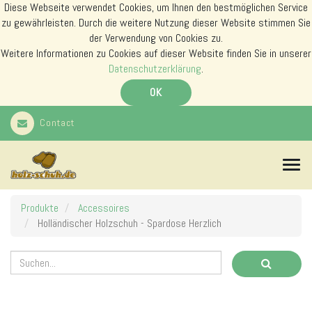
Diese Webseite verwendet Cookies, um Ihnen den bestmöglichen Service
zu gewährleisten. Durch die weitere Nutzung dieser Website stimmen Sie
der Verwendung von Cookies zu.
Weitere Informationen zu Cookies auf dieser Website finden Sie in unserer
Datenschutzerklärung
.
OK
Contact
N
a
v
i
Produkte
Accessoires
g
Holländischer Holzschuh - Spardose Herzlich
a
t
i
o
n
s
m