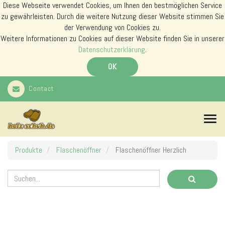
Diese Webseite verwendet Cookies, um Ihnen den bestmöglichen Service
zu gewährleisten. Durch die weitere Nutzung dieser Website stimmen Sie
der Verwendung von Cookies zu.
Weitere Informationen zu Cookies auf dieser Website finden Sie in unserer
Datenschutzerklärung
.
OK
Contact
N
a
v
i
Produkte
Flaschenöffner
Flaschenöffner Herzlich
g
a
t
i
o
n
s
m