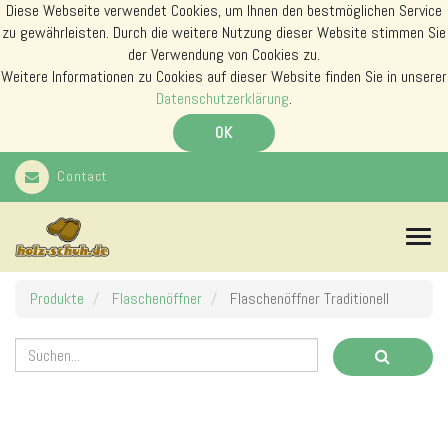
Diese Webseite verwendet Cookies, um Ihnen den bestmöglichen Service
zu gewährleisten. Durch die weitere Nutzung dieser Website stimmen Sie
der Verwendung von Cookies zu.
Weitere Informationen zu Cookies auf dieser Website finden Sie in unserer
Datenschutzerklärung
.
OK
Contact
N
a
v
i
Produkte
Flaschenöffner
Flaschenöffner Traditionell
g
a
t
i
o
n
s
m