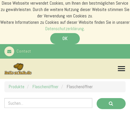
Diese Webseite verwendet Cookies, um Ihnen den bestmöglichen Service
zu gewährleisten. Durch die weitere Nutzung dieser Website stimmen Sie
der Verwendung von Cookies zu.
Weitere Informationen zu Cookies auf dieser Website finden Sie in unserer
Datenschutzerklärung
.
OK
Contact
N
a
v
i
Produkte
Flaschenöffner
Flaschenöffner
g
a
t
i
o
n
s
m