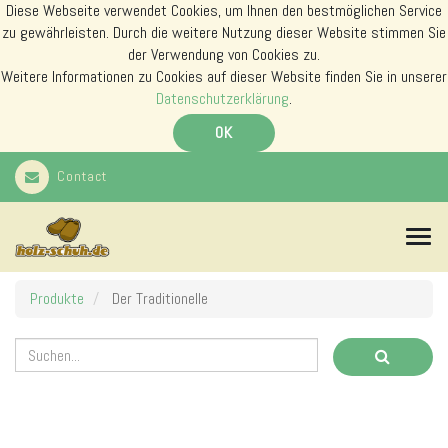
Diese Webseite verwendet Cookies, um Ihnen den bestmöglichen Service
zu gewährleisten. Durch die weitere Nutzung dieser Website stimmen Sie
der Verwendung von Cookies zu.
Weitere Informationen zu Cookies auf dieser Website finden Sie in unserer
Datenschutzerklärung
.
OK
Contact
N
a
v
i
Produkte
Der Traditionelle
g
a
t
i
o
n
s
m