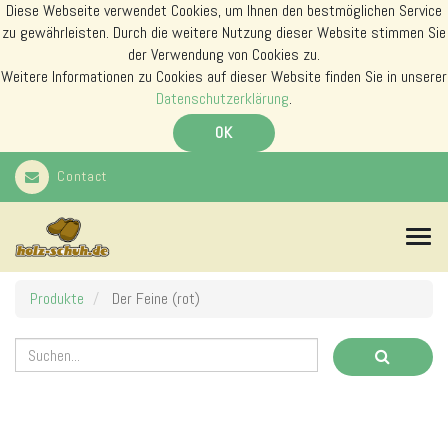
Diese Webseite verwendet Cookies, um Ihnen den bestmöglichen Service
zu gewährleisten. Durch die weitere Nutzung dieser Website stimmen Sie
der Verwendung von Cookies zu.
Weitere Informationen zu Cookies auf dieser Website finden Sie in unserer
Datenschutzerklärung
.
OK
Contact
N
a
v
i
Produkte
Der Feine (rot)
g
a
t
i
o
n
s
m