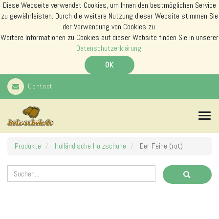
Diese Webseite verwendet Cookies, um Ihnen den bestmöglichen Service
zu gewährleisten. Durch die weitere Nutzung dieser Website stimmen Sie
der Verwendung von Cookies zu.
Weitere Informationen zu Cookies auf dieser Website finden Sie in unserer
Datenschutzerklärung
.
OK
Contact
N
a
v
i
Produkte
Holländische Holzschuhe
Der Feine (rot)
g
a
t
i
o
n
s
m