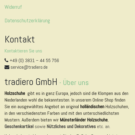
e
Widerruf
n
ü
Datenschutzerklärung
u
m
s
Kontakt
c
h
Kontaktieren Sie uns
a
l
+49 (0) 3831 – 44 55 756
t
service@tradiero.de
e
n
tradiero GmbH
-
Über uns
Holzschuhe
gibt es in ganz Europa, jedoch sind die Klompen aus den
Niederlanden wohl die bekanntesten. In unserem Online-Shop finden
Sie ein ausgewähltes Angebot an original
holländischen
Holzschuhen,
in den verschiedensten Farben und mit den unterschiedlichsten
Mustern. Außerdem bieten wir
Münsterländer Holzschuhe
,
Geschenkartikel
sowie
Nützliches und Dekoratives
etc. an.