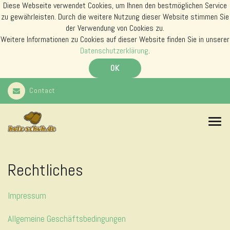
Diese Webseite verwendet Cookies, um Ihnen den bestmöglichen Service
zu gewährleisten. Durch die weitere Nutzung dieser Website stimmen Sie
der Verwendung von Cookies zu.
Weitere Informationen zu Cookies auf dieser Website finden Sie in unserer
Datenschutzerklärung
.
OK
Contact
N
a
v
i
g
Rechtliches
a
t
i
Impressum
o
n
Allgemeine Geschäftsbedingungen
s
m